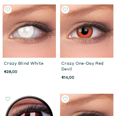
Crazy Blind White
Crazy One-Day Red
Devil
€28,00
€16,00