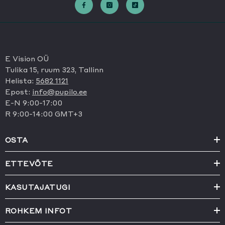
E Vision OÜ
Tulika 15, ruum 323, Tallinn
Helista:
5682 1121
Epost:
info@pupilo.ee
E-N 9:00-17:00
R 9:00-14:00 GMT+3
OSTA
ETTEVÕTE
KASUTAJATUGI
ROHKEM INFOT