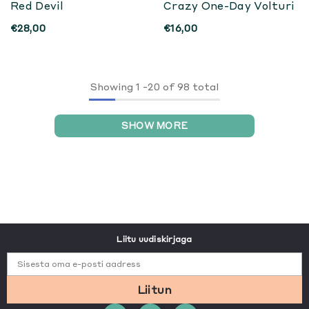
Red Devil
Crazy One-Day Volturi
€28,00
€16,00
Showing
1
-
20
of 98 total
SHOW MORE
Liitu uudiskirjaga
Sisesta oma e-posti aadress
Liitun