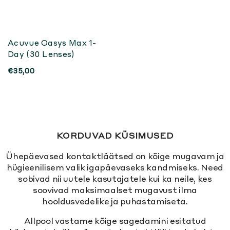
Acuvue Oasys Max 1-
Day (30 Lenses)
€35,00
KORDUVAD KÜSIMUSED
Ühepäevased kontaktläätsed on kõige mugavam ja
hügieenilisem valik igapäevaseks kandmiseks. Need
sobivad nii uutele kasutajatele kui ka neile, kes
soovivad maksimaalset mugavust ilma
hooldusvedelike ja puhastamiseta.
Allpool vastame kõige sagedamini esitatud