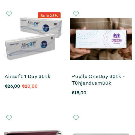
Sale 23%
Airsoft 1 Day 30tk
Pupilo OneDay 30tk -
Tühjendusmüük
€26,00
€20,00
€18,00