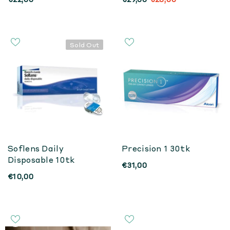
Sold Out
Soflens Daily
Precision 1 30tk
Disposable 10tk
€31,00
€10,00