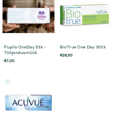
Pupilo OneDay 5tk -
BioTrue One Day 30tk
Tühjendusmüük
€28,50
€7,00