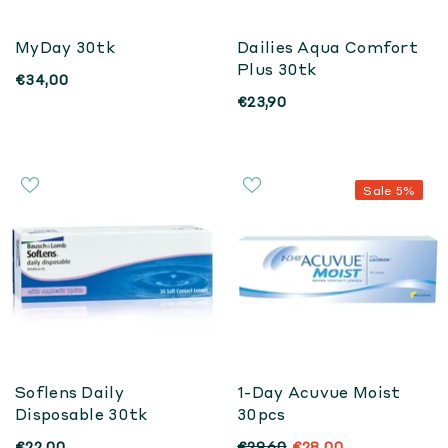
MyDay 30tk
Dailies Aqua Comfort
Plus 30tk
€34,00
€23,90
Sale 5%
Soflens Daily
1-Day Acuvue Moist
Disposable 30tk
30pcs
€22,00
€29,60
€28,00