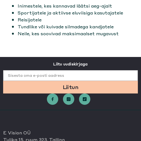
Inimestele, kes kannavad läätsi aeg-ajalt
Sportijatele ja aktiivse eluviisiga kasutajatele
Reisijatele
Tundlike või kuivade silmadega kandjatele
Neile, kes soovivad maksimaalset mugavust
Liitu uudiskirjaga
Sisesta oma e-posti aadress
Liitun
E Vision OÜ
Tulika 15, ruum 323, Tallinn