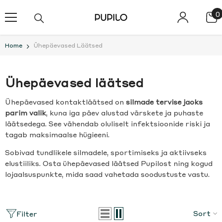
SKIP TO CONTENT
0
0
i
Home
Ühepäevased Läätsed
Ühepäevased läätsed
Ühepäevased kontaktläätsed on
silmade tervise jaoks
parim valik
, kuna iga päev alustad värskete ja puhaste
läätsedega. See vähendab oluliselt infektsioonide riski ja
tagab maksimaalse hügieeni.
Sobivad tundlikele silmadele, sportimiseks ja aktiivseks
elustiiliks. Osta ühepäevased läätsed Pupilost ning kogud
lojaalsuspunkte, mida saad vahetada soodustuste vastu.
Sort
Filter