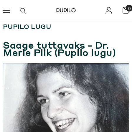
SKIP TO CONTENT
0
0
i
PUPILO LUGU
Saage tuttavaks - Dr.
Merle Piik (Pupilo lugu)