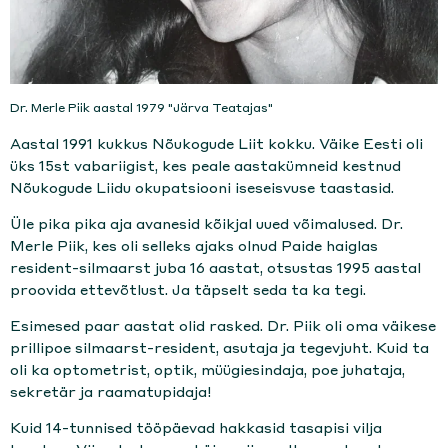
Dr. Merle Piik aastal 1979 "Järva Teatajas"
Aastal 1991 kukkus Nõukogude Liit kokku. Väike Eesti oli
üks 15st vabariigist, kes peale aastakümneid kestnud
Nõukogude Liidu okupatsiooni iseseisvuse taastasid.
Üle pika pika aja avanesid kõikjal uued võimalused. Dr.
Merle Piik, kes oli selleks ajaks olnud Paide haiglas
resident-silmaarst juba 16 aastat, otsustas 1995 aastal
proovida ettevõtlust. Ja täpselt seda ta ka tegi.
Esimesed paar aastat olid rasked. Dr. Piik oli oma väikese
prillipoe silmaarst-resident, asutaja ja tegevjuht. Kuid ta
oli ka optometrist, optik, müügiesindaja, poe juhataja,
sekretär ja raamatupidaja!
Kuid 14-tunnised tööpäevad hakkasid tasapisi vilja