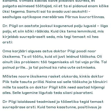
kandma. Viimaks kasvas käive piisavalt suureks, et
palgata esimesed töötajad, nii et ta ei pidanud enam kõike
üksi tegema. Samuti sai ta avada uusi asukohti -
sealhulgas optikapoe mereäärses Pärnus kuurortlinnas.
Dr. Piigil on aastate jooksul kogunenud palju lugusid – liiga
palju, et siin kõiki rääkida. Kuid üks tema lemmikuid, mis
kirjeldab suurepäraselt seda, mis tegi temast nii hea
arsti:
Oma karjääri alguses astus doktor Piigi poodi noor
üksikema. Ta oli töötu, kuid oli just leidnud töökoha. Oli
ainult üks probleem: töö tegemiseks oli tal vaja prille. Tal
polnud prille… ja tal polnud ka raha uute ostmiseks.
Mõistes noore üksikema rasket olukorda, kinkis doktor
Piik talle tasuta prillid. Naine sai selle töökoha ja tänukiri
mille ta saatis on doktor Piigil kõik need aastad hiljemgi
alles. Selle lugemine liigutab teda siiani pisarateni.
Dr Piigi laialdased teadmised ja tööeetika tegid temast
suurepärase arsti. Kuid tema kaastunne, positiivsus ja