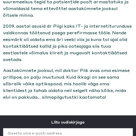
suuremeelsus tegid ta patsientide poolt armastatuks ja
võimaldasid tema ettevõttel aastakümnete jooksul
õitsele minna.
2009. aastal asusid dr Piigi kaks IT- ja internetiturunduse
valdkonnas töötanud poega perefirmasse tööle. Nende
eesmärk oli aidata ema äri veebi viia ja kuna tol ajal olid
kontaktläätsed kallid ja pika ooteajaga siis tuua
eestlastele võimalus kiirelt ja mugavalt kontaktläätsed
soetada.
Aastakümnete jooksul, mil doktor Piik avas oma esimese
prillipoe, on palju muutunud. Kuid ikkagi on see sama
sõbralik väike optikapood, mis hoolib väga oma
klientidest ja tahab aidata neil selgelt näha kõike, mida
elul on pakkuda… silmapilgutustki kaotamata!
Liitu uudiskirjaga
Sisesta oma e-posti aadress