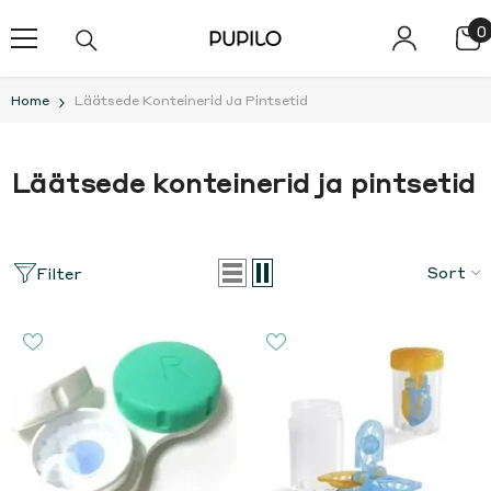
SKIP TO CONTENT
0
0
i
Home
Läätsede Konteinerid Ja Pintsetid
Läätsede konteinerid ja pintsetid
Sort
Filter