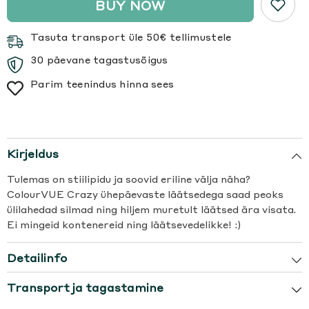
BUY NOW
Tasuta transport üle 50€ tellimustele
30 päevane tagastusõigus
Parim teenindus hinna sees
Kirjeldus
Tulemas on stiilipidu ja soovid eriline välja näha?
ColourVUE Crazy ühepäevaste läätsedega saad peoks
ülilahedad silmad ning hiljem muretult läätsed ära visata.
Ei mingeid kontenereid ning läätsevedelikke! :)
Detailinfo
Transport ja tagastamine