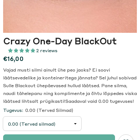
Crazy One-Day BlackOut
2 reviews
€16,00
Vajad musti silmi ainult ühe peo jaoks? Ei soovi
läätsevedelike ja konteineritega jännata? Sel juhul sobivad
Sulle Blackout ühepäevased hullud läätsed. Pane silma,
naudi tähelepanu ning komplimente ja õhtu lõppedes viska
läätsed lihtsalt prügikasti!Saadaval vaid 0.00 tugevuses!
Tugevus:
0.00 (Terved Silmad)