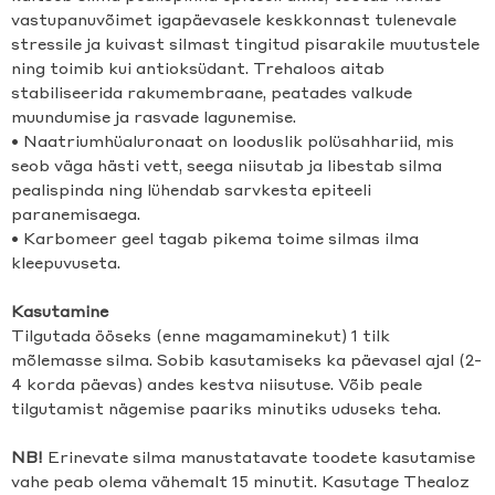
vastupanuvõimet igapäevasele keskkonnast tulenevale
stressile ja kuivast silmast tingitud pisarakile muutustele
ning toimib kui antioksüdant. Trehaloos aitab
stabiliseerida rakumembraane, peatades valkude
muundumise ja rasvade lagunemise.
• Naatriumhüaluronaat on looduslik polüsahhariid, mis
seob väga hästi vett, seega niisutab ja libestab silma
pealispinda ning lühendab sarvkesta epiteeli
paranemisaega.
• Karbomeer geel tagab pikema toime silmas ilma
kleepuvuseta.
Kasutamine
Tilgutada ööseks (enne magamaminekut) 1 tilk
mõlemasse silma. Sobib kasutamiseks ka päevasel ajal (2-
4 korda päevas) andes kestva niisutuse. Võib peale
tilgutamist nägemise paariks minutiks uduseks teha.
NB!
Erinevate silma manustatavate toodete kasutamise
vahe peab olema vähemalt 15 minutit. Kasutage Thealoz