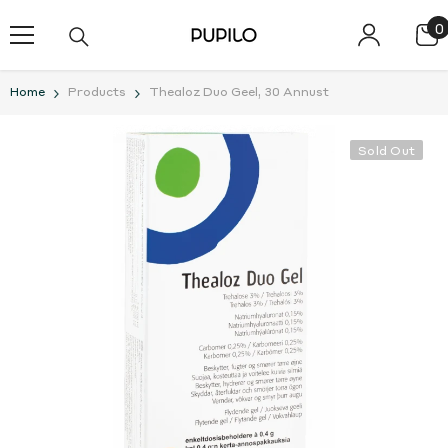
SKIP TO CONTENT
0
0
i
Home
Products
Thealoz Duo Geel, 30 Annust
Sold Out