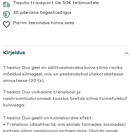
Tasuta transport üle 50€ tellimustele
30 päevane tagastusõigus
Parim teenindus hinna sees
Kirjeldus
Thealoz Duo geel on säilitusainevaba kuiva silma raviks
mõeldud silmageel, mis on peakendatud ühekordsetesse
annustesse (30 tk).
Thealoz Duo unikaalne trehaloosi ja
naatriumhüaluronaadi kooslus toetab silma toimetulekut
kuivusega.
Thealoz Duo geelil on kolmekordne efekt:
• Trehaloos (disahhariid, mis esineb taimedes, loomades)
kaitseb silma pealispinna epiteelrakke, tõstab nende