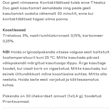
Duo geeli viimasena. Kontaktläätsed tuleb enne Thealoz
Duo geeli kasutamist eemaldada ning peale geeli
kasutamist oodata vähemalt 30 minutit, enne kui
kontaktläätsed tagasi silma panna.
Koostisosad
Trehaloos 3%, naatriumhüaluronaat 0,15%, karbomeer
0,25%.
NB!
Hoida originaalpakendis otsese valguse eest kaitstult
toatemperatuuril kuni 25 °C. Mitte kasutada pärast
välispakendil märgitud kasutusaja lõppu. Ärge kasutage
toodet, kui viaali kork on vigastatud. Mitte kasutada, kui
esineb ülitundlikkust mõne koostisaine suhtes. Mitte alla
neelata. Hoida laste eest varjatud ja kättesaamatus
kohas.
Pakendis on 30 ühekordset annust (1x0,4 g), toodetud
Prantsusmaal.