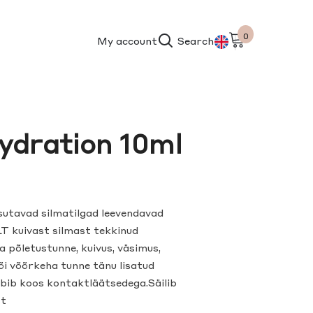
0
0
My account
Search
items
ET
EN
ydration 10ml
avad silmatilgad leevendavad
T kuivast silmast tekkinud
 põletustunne, kuivus, väsimus,
või võõrkeha tunne tänu lisatud
koos kontaktläätsedega.Säilib
st