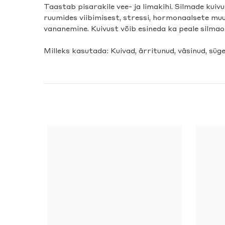
Taastab pisarakile vee- ja limakihi. Silmade kui
ruumides viibimisest, stressi, hormonaalsete mu
vananemine. Kuivust võib esineda ka peale silmao
Milleks kasutada: Kuivad, ärritunud, väsinud, süg