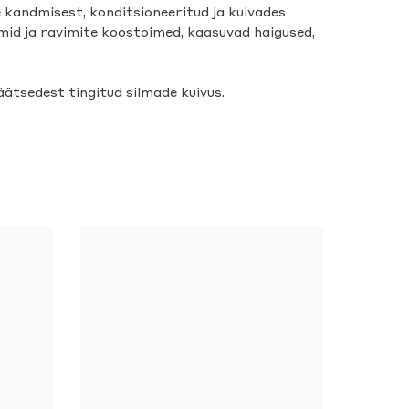
e kandmisest, konditsioneeritud ja kuivades
mid ja ravimite koostoimed, kaasuvad haigused,
äätsedest tingitud silmade kuivus.