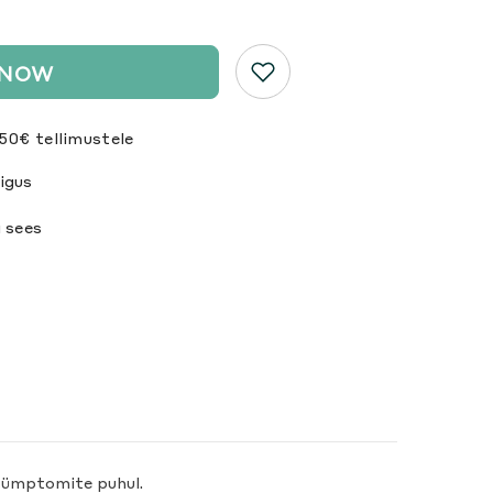
 NOW
50€ tellimustele
igus
 sees
sümptomite puhul.