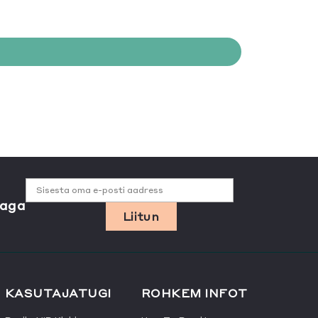
Sisesta oma e-posti aadress
jaga
Liitun
KASUTAJATUGI
ROHKEM INFOT