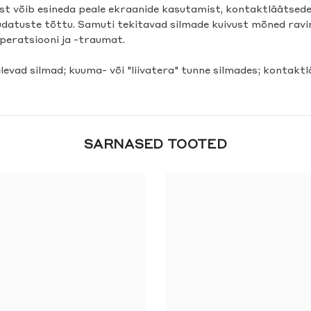
vust võib esineda peale ekraanide kasutamist, kontaktläätsed
udatuste tõttu. Samuti tekitavad silmade kuivust mõned ravi
peratsiooni ja -traumat.
elevad silmad; kuuma- või "liivatera" tunne silmades; kontaktl
SARNASED TOOTED