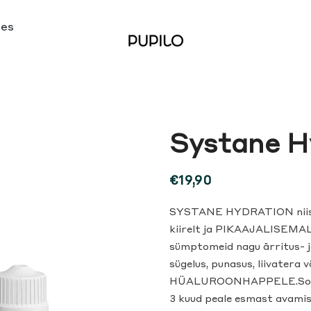
ses
Systane H
€19,90
SYSTANE HYDRATION niisut
kiirelt ja PIKAAJALISEMAL
sümptomeid nagu ärritus- ja
sügelus, punasus, liivatera 
HÜALUROONHAPPELE.Sobib 
3 kuud peale esmast avami