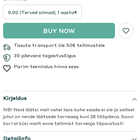
BUY NOW
Tasuta transport üle 50€ tellimustele
30 päevane tagastusõigus
Parim teenindus hinna sees
Kirjeldus
NB! Neid läätsi meil vahel laos kohe saada ei ole ja sellisel
juhul on nende läätsede tarneaeg kuni 28 tööpäeva. Soovi
korral küsi meilt enne tellimist tarneaja täpsustust!
Detailinfo