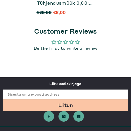
Tühjendusmüük 0,00;
-3,50;-4,00;-4,50 Parim
€28,00
€8,00
Enne 09/25 Või 03/27
Customer Reviews
Be the first to write a review
Liitu uudiskirjaga
Sisesta oma e-posti aadress
Liitun