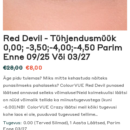
Red Devil - Tühjendusmüük
0,00; -3,50;-4,00;-4,50 Parim
Enne 09/25 Või 03/27
€28,00
€8,00
Äge pidu tulemas? Miks mitte kehastuda näiteks
punasilmseks pahalaseks? ColourVUE Red Devil punased
läätsed annavad selleks võimaluse!Neid kolmekuulisi läätsi
on nüüd võimalik tellida ka miinustugevustega (kuni
-6.00).NB! ColorVUE Crazy läätsi meil kõiki tugevusi
kohe laos ei ole, puuduvad tugevused tellime...
Tugevus:
0.00 (Terved Silmad), 1 Aasta Läätsed, Parim
Enne 03/27