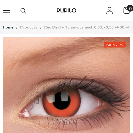
SKIP TO CONTENT
0
0
i
Home
Products
Red Devil - Tühjendusmüük 0,00; -3,50;-4,00;-4,
Sale 71%