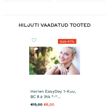
HILJUTI VAADATUD TOOTED
Sale 47%
Horien EasyDay 1-Kuu,
BC 8.6 3tk "-"
Tugevused
€15,00
€8,00
Tühjendusmüük