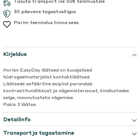
Tasuta transport üle 50€ tellimustele
30 päevane tagastusõigus
Parim teenindus hinna sees
Kirjeldus
Horien EasyDay läätsed on kuuajalised
hüdrogeelmaterjalist kontaktläätsed.
Läätsede asfääriline esipind parandab
kontrastitundlikkust ja nägemisteravust, kindlustades
selge, moonutusteta nägemise.
Pakis 3 läätse.
Detailinfo
Transport ja tagastamine