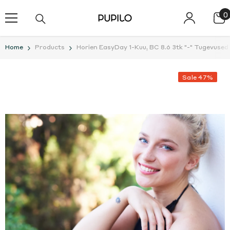
SKIP TO CONTENT
0
0
i
Home
Products
Horien EasyDay 1-Kuu, BC 8.6 3tk "-" Tugevuse
Sale 47%