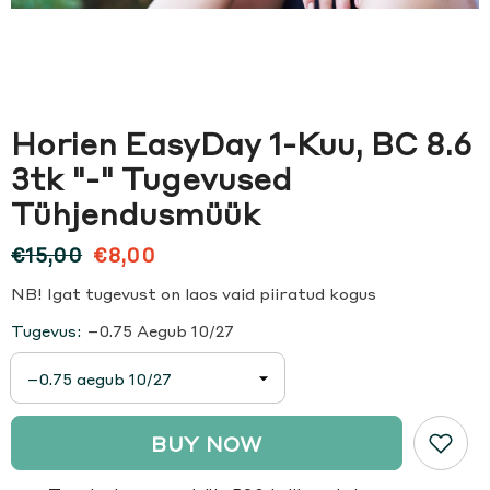
Horien EasyDay 1-Kuu, BC 8.6
3tk "-" Tugevused
Tühjendusmüük
€15,00
€8,00
NB! Igat tugevust on laos vaid piiratud kogus
Tugevus:
–0.75 Aegub 10/27
BUY NOW