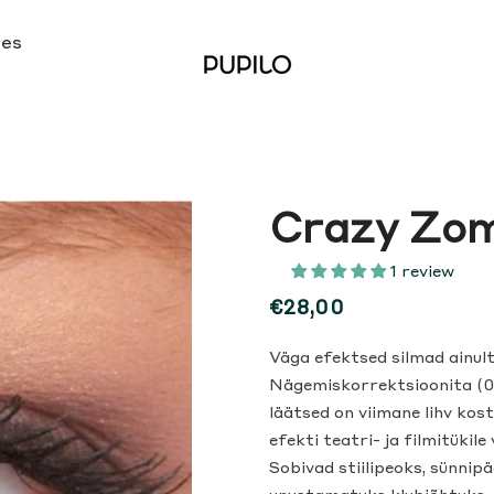
ses
Crazy Zom
1 review
€28,00
Väga efektsed silmad ainult 
Nägemiskorrektsioonita (0
läätsed on viimane lihv kos
efekti teatri- ja filmitükile
Sobivad stiilipeoks, sünnip