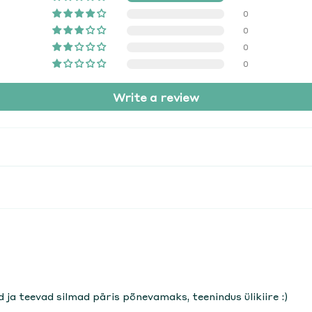
0
0
0
0
Write a review
ja teevad silmad päris põnevamaks, teenindus ülikiire :)