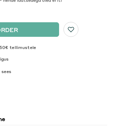
 nende läätsedega oled eriti
ORDER
50€ tellimustele
igus
 sees
ne