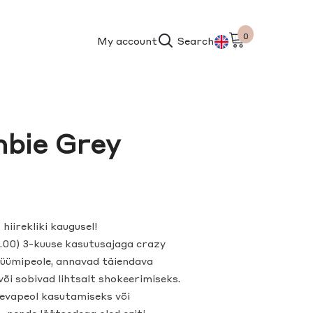
0
0
My account
Search
items
ET
EN
bie Grey
hiirekliki kaugusel!
.00) 3-kuuse kasutusajaga crazy
tüümipeole, annavad täiendava
 või sobivad lihtsalt shokeerimiseks.
äevapeol kasutamiseks või