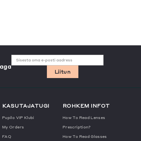
Sisesta oma e-posti aadress
jaga
Liitun
KASUTAJATUGI
ROHKEM INFOT
Pupilo VIP Klubi
How To Read Lenses
My Orders
Prescription?
FAQ
How To Read Glasses