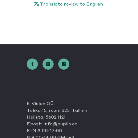
Translate review to English
E Vision OÜ
Tulika 15, ruum 323, Tallinn
Helista:
5682 1121
Epost:
info@pupilo.ee
E-N 9:00-17:00
R 9:00-14:00 GMT+3