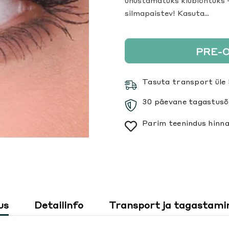
unustamatuks klubiõhtuks –
silmapaistev! Kasuta...
PRE-
Tasuta transport üle 
30 päevane tagastusõ
Parim teenindus hinna
us
Detailinfo
Transport ja tagastami