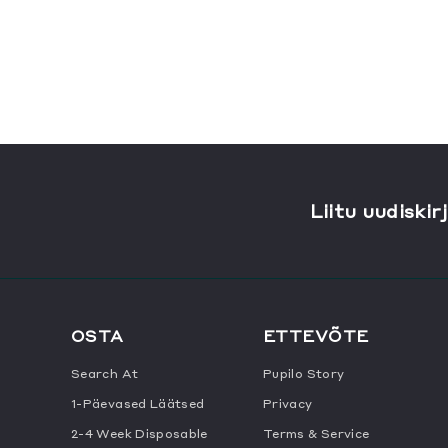
Liitu uudiskir
OSTA
ETTEVÕTE
Search At
Pupilo Story
1-Päevased Läätsed
Privacy
2-4 Week Disposable
Terms & Service