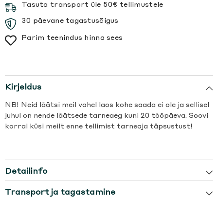
Tasuta transport üle 50€ tellimustele
30 päevane tagastusõigus
Parim teenindus hinna sees
Kirjeldus
NB! Neid läätsi meil vahel laos kohe saada ei ole ja sellisel
juhul on nende läätsede tarneaeg kuni 20 tööpäeva. Soovi
korral küsi meilt enne tellimist tarneaja täpsustust!
Detailinfo
Transport ja tagastamine