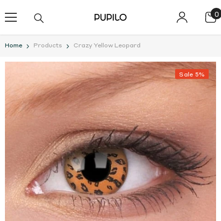
SKIP TO CONTENT
0
0
i
Home
Products
Crazy Yellow Leopard
Sale 5%