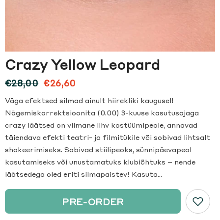
Crazy Yellow Leopard
€28,00
€26,60
Väga efektsed silmad ainult hiirekliki kaugusel!
Nägemiskorrektsioonita (0.00) 3-kuuse kasutusajaga
crazy läätsed on viimane lihv kostüümipeole, annavad
täiendava efekti teatri- ja filmitükile või sobivad lihtsalt
shokeerimiseks. Sobivad stiilipeoks, sünnipäevapeol
kasutamiseks või unustamatuks klubiõhtuks – nende
läätsedega oled eriti silmapaistev! Kasuta...
PRE-ORDER