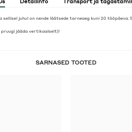
us
Detailinfo
Transport ja tagastami
ja sellisel juhul on nende läätsede tarneaeg kuni 20 tööpäeva. 
pruugi jääda vertikaalselt)!
SARNASED TOOTED