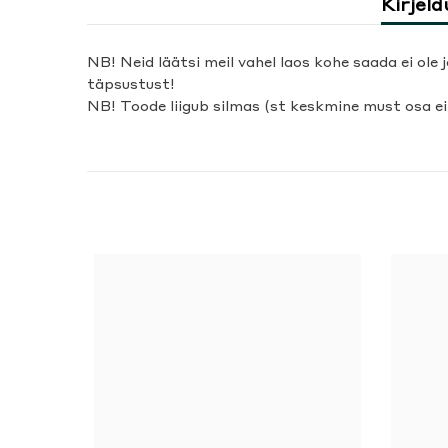
Kirjeld
NB! Neid läätsi meil vahel laos kohe saada ei ole 
täpsustust!
NB! Toode liigub silmas (st keskmine must osa ei 