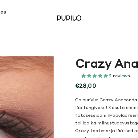
ses
Crazy An
2 reviews
€28,00
ColourVue Crazy Anaconda l
läbitungivaks! Kasuta sünni
fotosessioonil!Populaarsem
tellida ka miinustugevustega 
Crazy tootesarja läätsed o