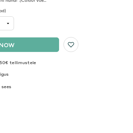
i näha! :)ColourVue...
ad)
 NOW
50€ tellimustele
igus
 sees