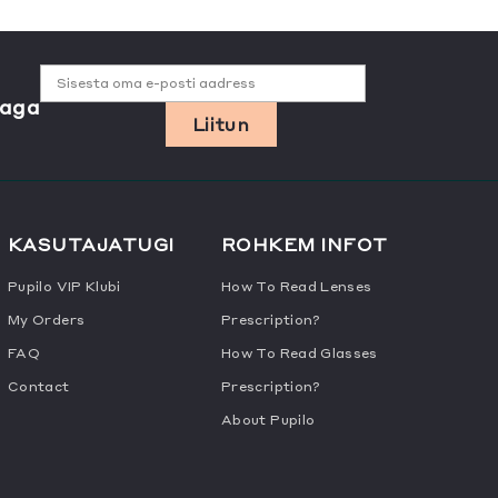
Sisesta oma e-posti aadress
jaga
Liitun
KASUTAJATUGI
ROHKEM INFOT
Pupilo VIP Klubi
How To Read Lenses
My Orders
Prescription?
FAQ
How To Read Glasses
Contact
Prescription?
About Pupilo