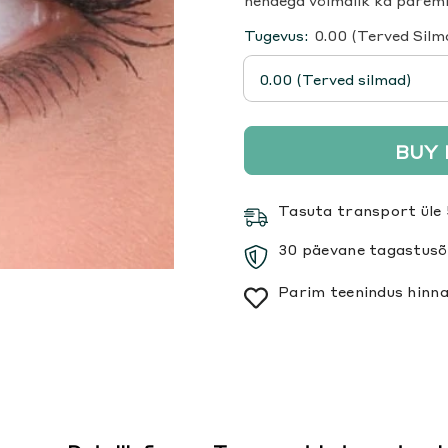
nendega võimalik ka paremin
Tugevus:
0.00 (Terved Silm
BUY
Tasuta transport üle 
30 päevane tagastusõ
Parim teenindus hinna