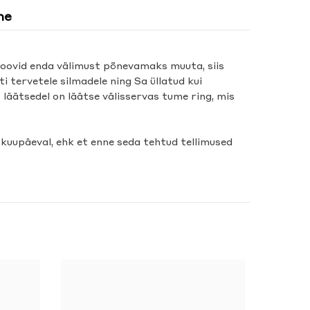
ne
 soovid enda välimust põnevamaks muuta, siis
 tervetele silmadele ning Sa üllatud kui
äätsedel on läätse välisservas tume ring, mis
 kuupäeval, ehk et enne seda tehtud tellimused