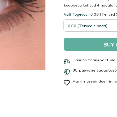
kuupäeva tehtud 4 nädala jo
Vali Tugevus:
0.00 (Terved 
BUY
Tasuta transport üle 
30 päevane tagastusõ
Parim teenindus hinna