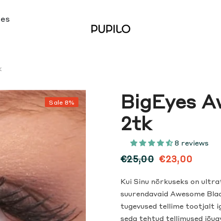
ses
k
BigEyes A
Sale 8%
2tk
8 reviews
€25,00
€23,00
Kui Sinu nõrkuseks on ultra
suurendavaid Awesome Black
tugevused tellime tootjalt i
seda tehtud tellimused jõua