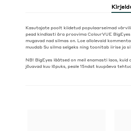
Kirjeld
Kasutajate poolt kiidetud populaarseimad värvili
pead kindlasti ära proovima ColourVUE BigEyes vä
mugavad nad silmas on. Loe allolevaid kommentaa
muudab Su silma selgeks ning toonitab iirise ja s
NB! BigEyes läätsed on meil enamasti laos, kuid 
jõuavad kuu lõpuks, peale 15ndat kuupäeva tehtu