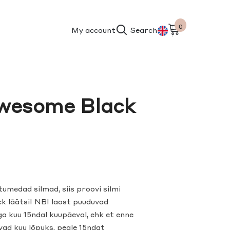
0
0
My account
Search
items
ET
EN
wesome Black
tumedad silmad, siis proovi silmi
 läätsi! NB! laost puuduvad
ga kuu 15ndal kuupäeval, ehk et enne
vad kuu lõpuks, peale 15ndat