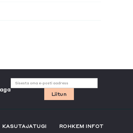
Sisesta oma e-posti aadress
jaga
Liitun
KASUTAJATUGI
ROHKEM INFOT