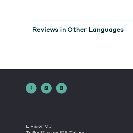
Reviews in Other Languages
E Vision OÜ
Tulika 15, ruum 323, Tallinn