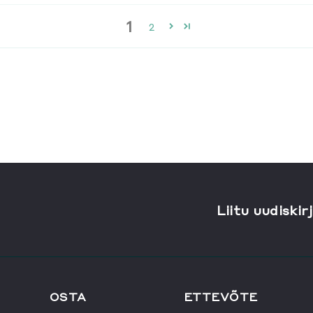
1
2
Liitu uudiskir
OSTA
ETTEVÕTE