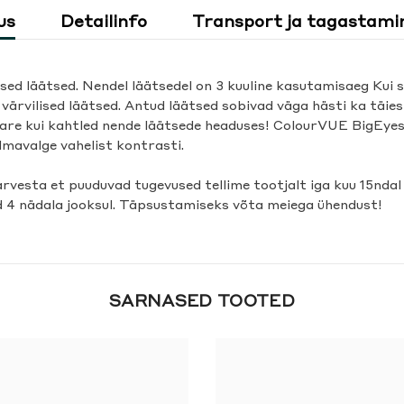
us
Detailinfo
Transport ja tagastami
sed läätsed. Nendel läätsedel on 3 kuuline kasutamisaeg Kui
rvilised läätsed. Antud läätsed sobivad väga hästi ka täiesti
re kui kahtled nende läätsede headuses! ColourVUE BigEyes l
ilmavalge vahelist kontrasti.
arvesta et puuduvad tugevused tellime tootjalt iga kuu 15ndal
d 4 nädala jooksul. Täpsustamiseks võta meiega ühendust!
SARNASED TOOTED