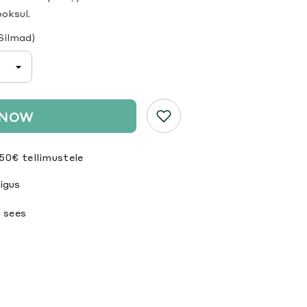
oksul.
Silmad)
 NOW
50€ tellimustele
igus
 sees