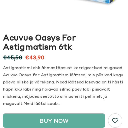
Acuvue Oasys For
Astigmatism 6tk
€45,50
€43,90
Astigmatismi ehk ähmastäpsust korrigeerivad mugavad
Acuvue Oasys for Astigmatism läätsed, mis püsivad kogu
päeva niiske ja värskena. Need läätsed lasevad eriti hästi
hapnikku läbi ning hoiavad silma päev läbi piisavalt
niiskena, mõjudes seetõttu silmas eriti pehmelt ja
mugavalt.Neid läätsi saab...
BUY NOW