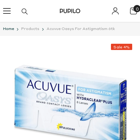
SKIP TO CONTENT
0
0
i
Home
Products
Acuvue Oasys For Astigmatism 6tk
Sale 4%