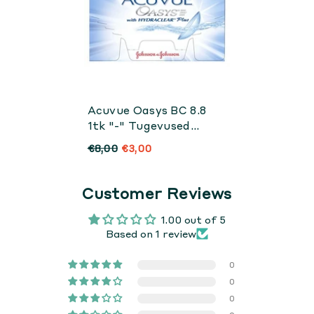
Acuvue Oasys BC 8.8
1tk "-" Tugevused
Tühjendusmüük
€8,00
€3,00
Customer Reviews
1.00 out of 5
Based on 1 review
0
0
0