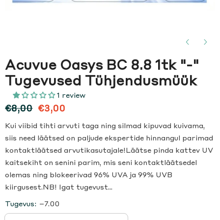
Acuvue Oasys BC 8.8 1tk "-"
Tugevused Tühjendusmüük
1 review
€8,00
€3,00
Kui viibid tihti arvuti taga ning silmad kipuvad kuivama,
siis need läätsed on paljude ekspertide hinnangul parimad
kontaktläätsed arvutikasutajale!Läätse pinda kattev UV
kaitsekiht on senini parim, mis seni kontaktläätsedel
olemas ning blokeerivad 96% UVA ja 99% UVB
kiirgusest.NB! Igat tugevust...
Tugevus:
–7.00