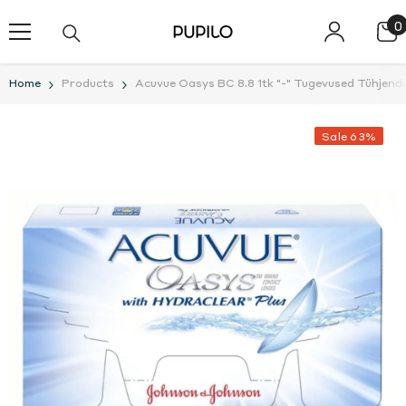
SKIP TO CONTENT
0
0
i
Home
Products
Acuvue Oasys BC 8.8 1tk "-" Tugevused Tühjen
Sale 63%