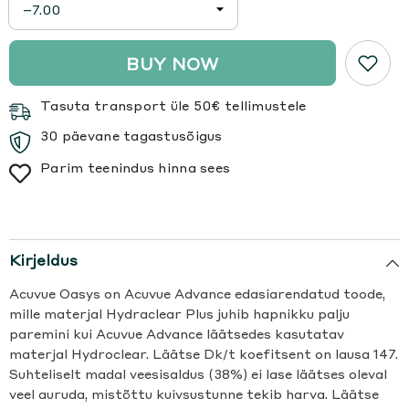
BUY NOW
Tasuta transport üle 50€ tellimustele
30 päevane tagastusõigus
Parim teenindus hinna sees
Kirjeldus
Acuvue Oasys on Acuvue Advance edasiarendatud toode,
mille materjal Hydraclear Plus juhib hapnikku palju
paremini kui Acuvue Advance läätsedes kasutatav
materjal Hydroclear. Läätse Dk/t koefitsent on lausa 147.
Suhteliselt madal veesisaldus (38%) ei lase läätses oleval
veel auruda, mistõttu kuivsustunne tekib harva. Läätse