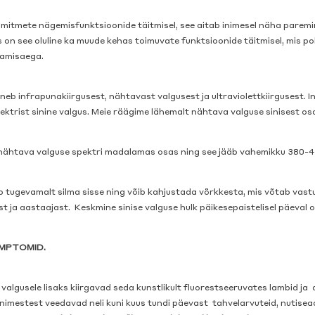
 mitmete nägemisfunktsioonide täitmisel, see aitab inimesel näha paremi
s on see oluline ka muude kehas toimuvate funktsioonide täitmisel, mis p
gamisaega.
eb infrapunakiirgusest, nähtavast valgusest ja ultraviolettkiirgusest. In
ktrist sinine valgus. Meie räägime lähemalt nähtava valguse sinisest os
 nähtava valguse spektri madalamas osas ning see jääb vahemikku 380-
tub tugevamalt silma sisse ning võib kahjustada võrkkesta, mis võtab vastu
st ja aastaajast. Keskmine sinise valguse hulk päikesepaistelisel päeval
MPTOMID.
e valgusele lisaks kiirgavad seda kunstlikult fluorestseeruvates lambid j
nimestest veedavad neli kuni kuus tundi päevast tahvelarvuteid, nutisea