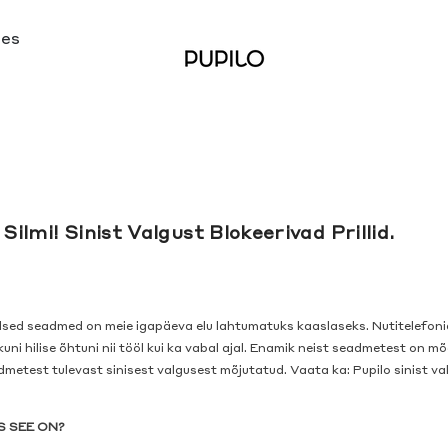
ses
Silmi! Sinist Valgust Blokeerivad Prillid.
alsed seadmed on meie igapäeva elu lahtumatuks kaaslaseks. Nutitelefonid,
ni hilise õhtuni nii tööl kui ka vabal ajal. Enamik neist seadmetest on mõ
dmetest tulevast sinisest valgusest mõjutatud. Vaata ka: Pupilo sinist val
IS SEE ON?