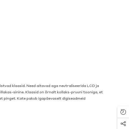
aistvad klaasid. Need aitavad aga neutraliseerida LCD ja
llakas-sinine. Klaasid on õrnalt kollaks-pruuni tooniga, et
at pinget. Kate pakub igapäevaselt digiseadmeid