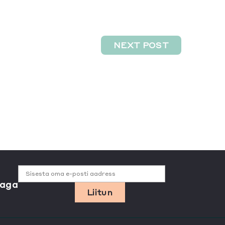
NEXT POST
Sisesta oma e-posti aadress
jaga
Liitun