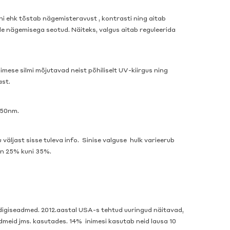
ni ehk tõstab nägemisteravust , kontrasti ning aitab
ole nägemisega seotud. Näiteks, valgus aitab reguleerida
imese silmi mõjutavad neist põhiliselt UV-kiirgus ning
ast.
450nm.
 väljast sisse tuleva info. Sinise valguse hulk varieerub
 on 25% kuni 35%.
a digiseadmed. 2012.aastal USA-s tehtud uuringud näitavad,
dmeid jms. kasutades. 14% inimesi kasutab neid lausa 10