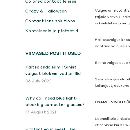
Colored contact lenses
Crazy & Halloween
Valgus on elutähtis
tajuda värve. Lisak
Contact lens solutions
ärkveloleku- ja ma
Konteinerid ja pintsetid
Päikesevalgus koosn
nähtava valguse spe
VIIMASED POSTITUSED
Sinine valgus asub
Kaitse enda silmi! Sinist
valgust blokeerivad prillid.
Selline kiirgus ula
06 July 2023
kellaajast, asukoha
Why do I need blue light-
ENAMLEVINUD SÜ
blocking computer glasses?
17 August 2021
Loomulikule sinisel
et rohkem kui 34% i
Protect your eyes! Blue