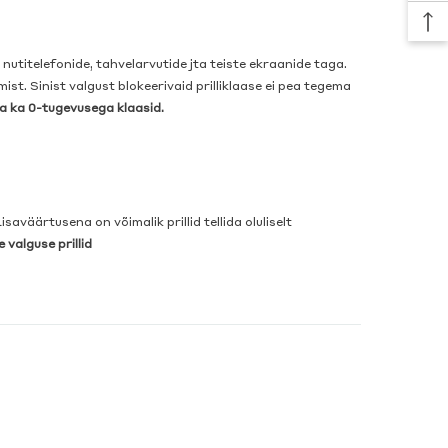
nutitelefonide, tahvelarvutide jta teiste ekraanide taga.
. Sinist valgust blokeerivaid prilliklaase ei pea tegema
ha ka 0-tugevusega klaasid.
saväärtusena on võimalik prillid tellida oluliselt
e valguse prillid