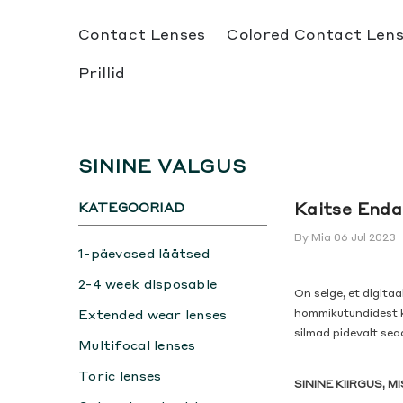
SKIP TO CONTENT
Contact Lenses
Colored Contact Len
Prillid
SININE VALGUS
Kaitse Enda 
KATEGOORIAD
By
Mia
06 Jul 2023
1-päevased läätsed
2-4 week disposable
On selge, et digita
Extended wear lenses
hommikutundidest ku
silmad pidevalt sea
Multifocal lenses
Toric lenses
SININE KIIRGUS, M