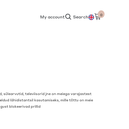
0
0
My account
Search
items
ET
EN
 sülearvutid, televiisorid jne on meiega varajastest
eldud lähidistantsil kasutamiseks, mille tõttu on meie
gust blokeerivad prillid