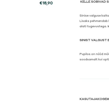
KELLE SOBIVAD S
€18,90
Sinise valguse kait
Lisaks pehmendab ka
alati tugevustega. I
SINIST VALGUST 
Pupilos on nüüd müüg
soodsamalt kui opti
KASUTAJAKOGE