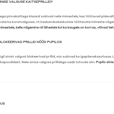
INISE VALGUSE KAITSEPRILLID?
sega pinnakattega klaasid sobivad neile inimestele, kes töötavad pidevalt 
te ka kunstvalguses, nt kaubanduskeskustes töötavate inimeste nägemist
nimestele, kelle nägemine nii lähedale kui ka kaugele on korras, võivad te
BLOKEERIVAD PRILLID NÜÜD PUPILOS
il sinist valgust blokeerivad prillid, mis sobivad ka igapäevakasutusse. Li
kapoodidest. Meie sinise valguse prillidega saab tutvuda siin:
Pupilo sinis
MUS