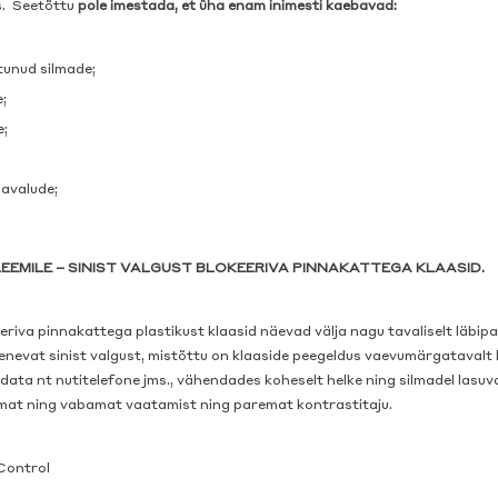
s. Seetõttu
pole imestada, et üha enam inimesti kaebavad:
tunud silmade;
;
e;
õlavalude;
EMILE – SINIST VALGUST BLOKEERIVA PINNAKATTEGA KLAASID.
eeriva pinnakattega plastikust klaasid näevad välja nagu tavaliselt läbip
enevat sinist valgust, mistõttu on klaaside peegeldus vaevumärgatavalt li
ta nt nutitelefone jms., vähendades koheselt helke ning silmadel lasuv
at ning vabamat vaatamist ning paremat kontrastitaju.