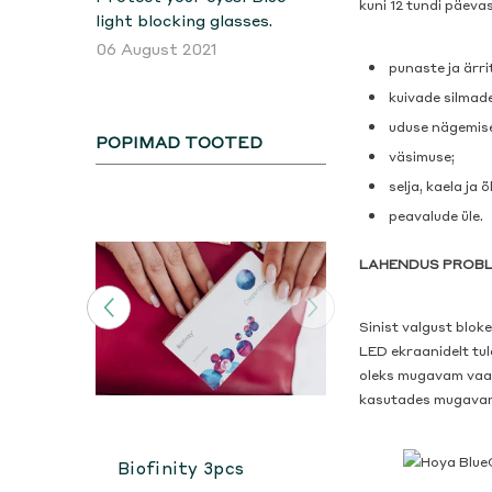
kuni 12 tundi päeva
light blocking glasses.
06 August 2021
punaste ja ärri
kuivade silmade
uduse nägemis
POPIMAD TOOTED
väsimuse;
selja, kaela ja 
peavalude üle.
LAHENDUS PROBLE
Sinist valgust blok
LED ekraanidelt tul
oleks mugavam vaada
kasutades mugavam
Biofinity 3pcs